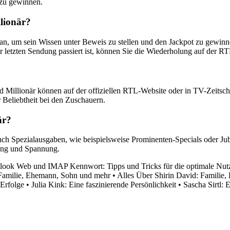
 zu gewinnen.
llionär?
t an, um sein Wissen unter Beweis zu stellen und den Jackpot zu gewin
 letzten Sendung passiert ist, können Sie die Wiederholung auf der R
 Millionär können auf der offiziellen RTL-Website oder in TV-Zeitsch
r Beliebtheit bei den Zuschauern.
är?
uch Spezialausgaben, wie beispielsweise Prominenten-Specials oder J
tung und Spannung.
look Web und IMAP Kennwort: Tipps und Tricks für die optimale Nu
e Familie, Ehemann, Sohn und mehr
•
Alles Über Shirin David: Familie,
 Erfolge
•
Julia Kink: Eine faszinierende Persönlichkeit
•
Sascha Sirtl: