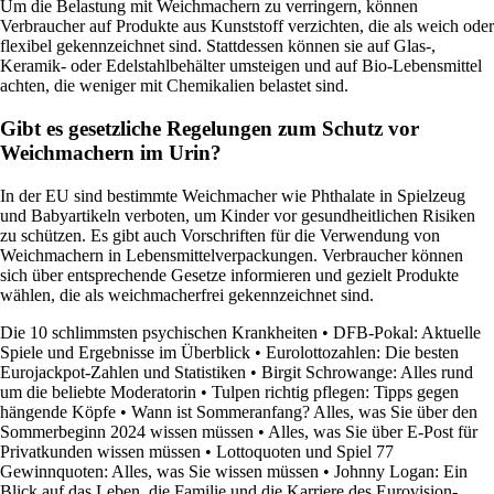
Um die Belastung mit Weichmachern zu verringern, können
Verbraucher auf Produkte aus Kunststoff verzichten, die als weich oder
flexibel gekennzeichnet sind. Stattdessen können sie auf Glas-,
Keramik- oder Edelstahlbehälter umsteigen und auf Bio-Lebensmittel
achten, die weniger mit Chemikalien belastet sind.
Gibt es gesetzliche Regelungen zum Schutz vor
Weichmachern im Urin?
In der EU sind bestimmte Weichmacher wie Phthalate in Spielzeug
und Babyartikeln verboten, um Kinder vor gesundheitlichen Risiken
zu schützen. Es gibt auch Vorschriften für die Verwendung von
Weichmachern in Lebensmittelverpackungen. Verbraucher können
sich über entsprechende Gesetze informieren und gezielt Produkte
wählen, die als weichmacherfrei gekennzeichnet sind.
Die 10 schlimmsten psychischen Krankheiten
•
DFB-Pokal: Aktuelle
Spiele und Ergebnisse im Überblick
•
Eurolottozahlen: Die besten
Eurojackpot-Zahlen und Statistiken
•
Birgit Schrowange: Alles rund
um die beliebte Moderatorin
•
Tulpen richtig pflegen: Tipps gegen
hängende Köpfe
•
Wann ist Sommeranfang? Alles, was Sie über den
Sommerbeginn 2024 wissen müssen
•
Alles, was Sie über E-Post für
Privatkunden wissen müssen
•
Lottoquoten und Spiel 77
Gewinnquoten: Alles, was Sie wissen müssen
•
Johnny Logan: Ein
Blick auf das Leben, die Familie und die Karriere des Eurovision-