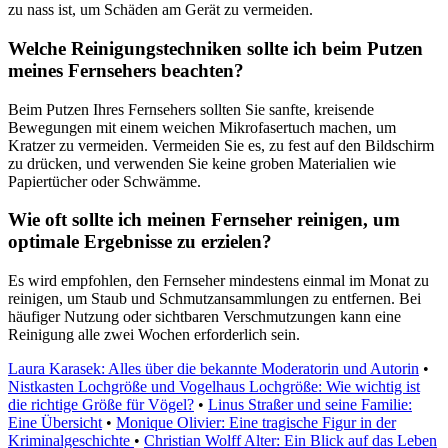
zu nass ist, um Schäden am Gerät zu vermeiden.
Welche Reinigungstechniken sollte ich beim Putzen
meines Fernsehers beachten?
Beim Putzen Ihres Fernsehers sollten Sie sanfte, kreisende
Bewegungen mit einem weichen Mikrofasertuch machen, um
Kratzer zu vermeiden. Vermeiden Sie es, zu fest auf den Bildschirm
zu drücken, und verwenden Sie keine groben Materialien wie
Papiertücher oder Schwämme.
Wie oft sollte ich meinen Fernseher reinigen, um
optimale Ergebnisse zu erzielen?
Es wird empfohlen, den Fernseher mindestens einmal im Monat zu
reinigen, um Staub und Schmutzansammlungen zu entfernen. Bei
häufiger Nutzung oder sichtbaren Verschmutzungen kann eine
Reinigung alle zwei Wochen erforderlich sein.
Laura Karasek: Alles über die bekannte Moderatorin und Autorin
•
Nistkasten Lochgröße und Vogelhaus Lochgröße: Wie wichtig ist
die richtige Größe für Vögel?
•
Linus Straßer und seine Familie:
Eine Übersicht
•
Monique Olivier: Eine tragische Figur in der
Kriminalgeschichte
•
Christian Wolff Alter: Ein Blick auf das Leben