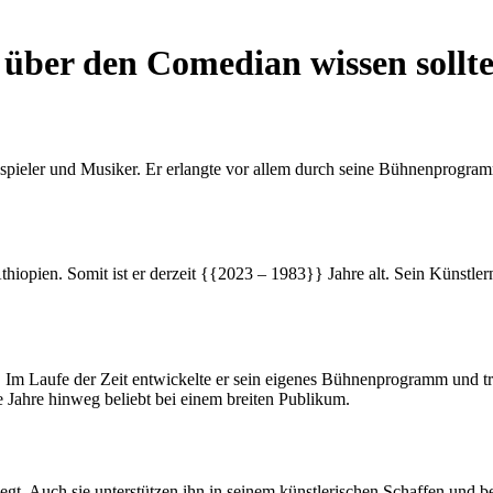
e über den Comedian wissen sollt
spieler und Musiker. Er erlangte vor allem durch seine Bühnenprogram
opien. Somit ist er derzeit {{2023 – 1983}} Jahre alt. Sein Künstlern
 Im Laufe der Zeit entwickelte er sein eigenes Bühnenprogramm und t
e Jahre hinweg beliebt bei einem breiten Publikum.
egt. Auch sie unterstützen ihn in seinem künstlerischen Schaffen und 