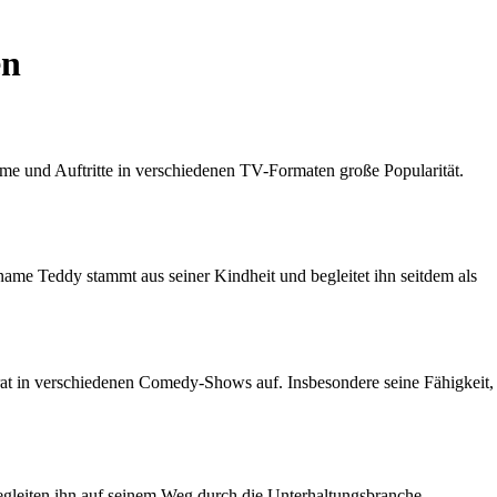
en
me und Auftritte in verschiedenen TV-Formaten große Popularität.
ame Teddy stammt aus seiner Kindheit und begleitet ihn seitdem als
rat in verschiedenen Comedy-Shows auf. Insbesondere seine Fähigkeit,
begleiten ihn auf seinem Weg durch die Unterhaltungsbranche.