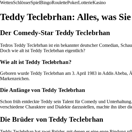
Wetten
Schlösser
Spiel
Bingo
Roulette
Poker
Lotterie
Kasino
Teddy Teclebrhan: Alles, was Si
Der Comedy-Star Teddy Teclebrhan
Tedros Teddy Teclebrhan ist ein bekannter deutscher Comedian, Schau
Doch wie alt ist Teddy Teclebrhan eigentlich?
Wie alt ist Teddy Teclebrhan?
Geboren wurde Teddy Teclebrhan am 3. April 1983 in Addis Abeba, Äthi
Markenzeichen.
Die Anfänge von Teddy Teclebrhan
Schon früh entdeckte Teddy sein Talent für Comedy und Unterhaltung.
verschiedene Charaktere und Dialekte darzustellen, machte ihn über di
Die Brüder von Teddy Teclebrhan
Teddy Teclebrhan hat zwei Brüder, mit denen er eine enge Bindung pfl