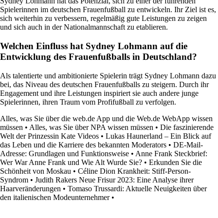
Sydney Lohmann hat das Potenzial, sich zu einer der führenden
Spielerinnen im deutschen Frauenfußball zu entwickeln. Ihr Ziel ist es,
sich weiterhin zu verbessern, regelmäßig gute Leistungen zu zeigen
und sich auch in der Nationalmannschaft zu etablieren.
Welchen Einfluss hat Sydney Lohmann auf die
Entwicklung des Frauenfußballs in Deutschland?
Als talentierte und ambitionierte Spielerin trägt Sydney Lohmann dazu
bei, das Niveau des deutschen Frauenfußballs zu steigern. Durch ihr
Engagement und ihre Leistungen inspiriert sie auch andere junge
Spielerinnen, ihren Traum vom Profifußball zu verfolgen.
Alles, was Sie über die web.de App und die Web.de WebApp wissen
müssen
•
Alles, was Sie über NPA wissen müssen
•
Die faszinierende
Welt der Prinzessin Kate Videos
•
Lukas Haunerland – Ein Blick auf
das Leben und die Karriere des bekannten Moderators
•
DE-Mail-
Adresse: Grundlagen und Funktionsweise
•
Anne Frank Steckbrief:
Wer War Anne Frank und Wie Alt Wurde Sie?
•
Erkunden Sie die
Schönheit von Moskau
•
Céline Dion Krankheit: Stiff-Person-
Syndrom
•
Judith Rakers Neue Frisur 2023: Eine Analyse ihrer
Haarveränderungen
•
Tomaso Trussardi: Aktuelle Neuigkeiten über
den italienischen Modeunternehmer
•