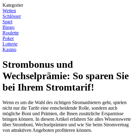
Kategorier
Wetten
Schlösser
Spiel
Bingo
Roulette
Poker
Lotterie
Kasino
Strombonus und
Wechselprämie: So sparen Sie
bei Ihrem Stromtarif!
Wenn es um die Wahl des richtigen Stromanbieters geht, spielen
nicht nur die Tarife eine entscheidende Rolle, sondern auch
mögliche Boni und Prämien, die Ihnen zusätzliche Ersparnisse
bringen können. In diesem Artikel erfahren Sie alles Wissenswerte
über Stromboni, Wechselprämien und wie Sie beim Stromvertrag
von attraktiven Angeboten profitieren können.