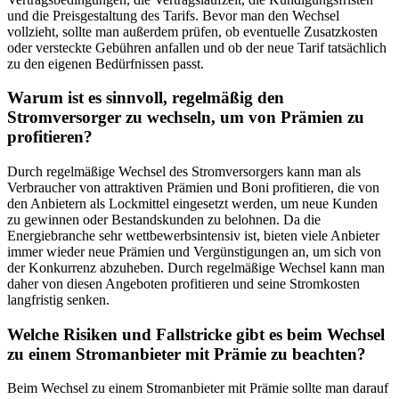
und die Preisgestaltung des Tarifs. Bevor man den Wechsel
vollzieht, sollte man außerdem prüfen, ob eventuelle Zusatzkosten
oder versteckte Gebühren anfallen und ob der neue Tarif tatsächlich
zu den eigenen Bedürfnissen passt.
Warum ist es sinnvoll, regelmäßig den
Stromversorger zu wechseln, um von Prämien zu
profitieren?
Durch regelmäßige Wechsel des Stromversorgers kann man als
Verbraucher von attraktiven Prämien und Boni profitieren, die von
den Anbietern als Lockmittel eingesetzt werden, um neue Kunden
zu gewinnen oder Bestandskunden zu belohnen. Da die
Energiebranche sehr wettbewerbsintensiv ist, bieten viele Anbieter
immer wieder neue Prämien und Vergünstigungen an, um sich von
der Konkurrenz abzuheben. Durch regelmäßige Wechsel kann man
daher von diesen Angeboten profitieren und seine Stromkosten
langfristig senken.
Welche Risiken und Fallstricke gibt es beim Wechsel
zu einem Stromanbieter mit Prämie zu beachten?
Beim Wechsel zu einem Stromanbieter mit Prämie sollte man darauf