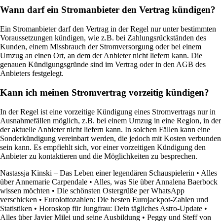
Wann darf ein Stromanbieter den Vertrag kündigen?
Ein Stromanbieter darf den Vertrag in der Regel nur unter bestimmten
Voraussetzungen kündigen, wie z.B. bei Zahlungsrückständen des
Kunden, einem Missbrauch der Stromversorgung oder bei einem
Umzug an einen Ort, an dem der Anbieter nicht liefern kann. Die
genauen Kündigungsgründe sind im Vertrag oder in den AGB des
Anbieters festgelegt.
Kann ich meinen Stromvertrag vorzeitig kündigen?
In der Regel ist eine vorzeitige Kündigung eines Stromvertrags nur in
Ausnahmefällen möglich, z.B. bei einem Umzug in eine Region, in der
der aktuelle Anbieter nicht liefern kann. In solchen Fällen kann eine
Sonderkündigung vereinbart werden, die jedoch mit Kosten verbunden
sein kann. Es empfiehlt sich, vor einer vorzeitigen Kündigung den
Anbieter zu kontaktieren und die Möglichkeiten zu besprechen.
Nastassja Kinski – Das Leben einer legendären Schauspielerin
•
Alles
über Annemarie Carpendale
•
Alles, was Sie über Annalena Baerbock
wissen möchten
•
Die schönsten Ostergrüße per WhatsApp
verschicken
•
Eurolottozahlen: Die besten Eurojackpot-Zahlen und
Statistiken
•
Horoskop für Jungfrau: Dein tägliches Astro-Update
•
Alles über Javier Milei und seine Ausbildung
•
Peggy und Steff von