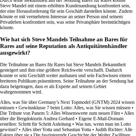
Durch seine Bekanntheit aus der Sendung Bares für Rares könnte
Steve Mandel mit einem erhöhten Kundenandrang konfrontiert sein,
der eine Herausforderung für sein Geschäft darstellen könnte. Zudem
könnte er mit vermehrtem Interesse an seiner Person und seinem
Privatleben konfrontiert sein, was seine Privatsphäre beeinträchtigen
könnte.
Wie hat sich Steve Mandels Teilnahme an Bares für
Rares auf seine Reputation als Antiquitätenhändler
ausgewirkt?
Die Teilnahme an Bares für Rares hat Steve Mandels Bekanntheit
gesteigert und ihm eine größere Reichweite verschafft. Dadurch
konnte er sein Geschäft weiter ausbauen und sein Fachwissen einem
breiteren Publikum präsentieren. Seine Teilnahme an der Sendung hat
dazu beigetragen, dass er als Experte auf seinem Gebiet
wahrgenommen wird.
Alles, was Sie über Germany’s Next Topmodel (GNTM) 2024 wissen
müssen
•
Gewinnklasse 7 beim Lotto: Alles, was Sie wissen müssen
•
Die Tribute von Panem 5: Alles Wissenswerte zum neuen Film
•
Alles
über die Bergdoktorin Andrea Gerhard
•
Eigene E-Mail-Domain
erstellen: Schritt für Schritt Anleitung
•
Was tun, wenn man im Lotto
gewinnt?
•
Alles über Yotta und Sebastian Yotta
•
Judith Richter: Alle
Fakten über sie
•
Die faszinierende Geschichte der Wolter Zwillinge