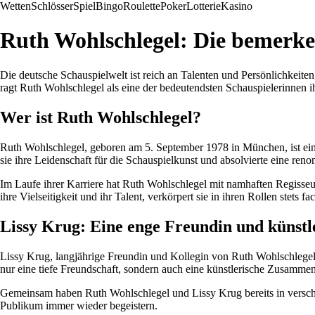
Wetten
Schlösser
Spiel
Bingo
Roulette
Poker
Lotterie
Kasino
Ruth Wohlschlegel: Die bemerke
Die deutsche Schauspielwelt ist reich an Talenten und Persönlichkeit
ragt Ruth Wohlschlegel als eine der bedeutendsten Schauspielerinnen i
Wer ist Ruth Wohlschlegel?
Ruth Wohlschlegel, geboren am 5. September 1978 in München, ist eine 
sie ihre Leidenschaft für die Schauspielkunst und absolvierte eine ren
Im Laufe ihrer Karriere hat Ruth Wohlschlegel mit namhaften Regisseu
ihre Vielseitigkeit und ihr Talent, verkörpert sie in ihren Rollen stets 
Lissy Krug: Eine enge Freundin und künstl
Lissy Krug, langjährige Freundin und Kollegin von Ruth Wohlschlegel, 
nur eine tiefe Freundschaft, sondern auch eine künstlerische Zusammen
Gemeinsam haben Ruth Wohlschlegel und Lissy Krug bereits in verschi
Publikum immer wieder begeistern.