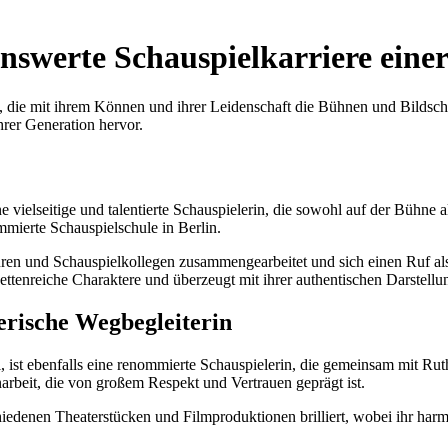
nswerte Schauspielkarriere eine
en, die mit ihrem Können und ihrer Leidenschaft die Bühnen und Bildsc
hrer Generation hervor.
vielseitige und talentierte Schauspielerin, die sowohl auf der Bühne a
ommierte Schauspielschule in Berlin.
ren und Schauspielkollegen zusammengearbeitet und sich einen Ruf als 
facettenreiche Charaktere und überzeugt mit ihrer authentischen Darstellu
erische Wegbegleiterin
ist ebenfalls eine renommierte Schauspielerin, die gemeinsam mit Ruth
arbeit, die von großem Respekt und Vertrauen geprägt ist.
edenen Theaterstücken und Filmproduktionen brilliert, wobei ihr harm