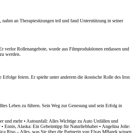
 nahm an Therapiesitzungen teil und fand Unterstützung in seiner
 Er verlor Rollenangebote, wurde aus Filmproduktionen entlassen und
 zu werden.
rfolge feiern. Er spielte unter anderem die ikonische Rolle des Iron
ülltes Leben zu führen. Sein Weg zur Genesung und sein Erfolg in
der und mehr
•
Autounfall: Alles Wichtige zu Auto Unfällen und
r
•
Ennis, Alaska: Ein Geheimtipp für Naturliebhaber
•
Angelina Jolie:
sica Riso – Alles, was Sie über die Partnerin von Elyas MBarek wissen