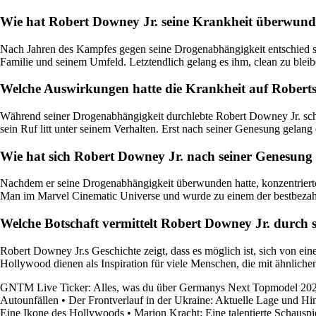
Wie hat Robert Downey Jr. seine Krankheit überwun
Nach Jahren des Kampfes gegen seine Drogenabhängigkeit entschied sich
Familie und seinem Umfeld. Letztendlich gelang es ihm, clean zu ble
Welche Auswirkungen hatte die Krankheit auf Roberts
Während seiner Drogenabhängigkeit durchlebte Robert Downey Jr. schwi
sein Ruf litt unter seinem Verhalten. Erst nach seiner Genesung gelan
Wie hat sich Robert Downey Jr. nach seiner Genesung 
Nachdem er seine Drogenabhängigkeit überwunden hatte, konzentrierte s
Man im Marvel Cinematic Universe und wurde zu einem der bestbezah
Welche Botschaft vermittelt Robert Downey Jr. durch s
Robert Downey Jr.s Geschichte zeigt, dass es möglich ist, sich von e
Hollywood dienen als Inspiration für viele Menschen, die mit ähnlich
GNTM Live Ticker: Alles, was du über Germanys Next Topmodel 202
Autounfällen
•
Der Frontverlauf in der Ukraine: Aktuelle Lage und Hi
Eine Ikone des Hollywoods
•
Marion Kracht: Eine talentierte Schauspi