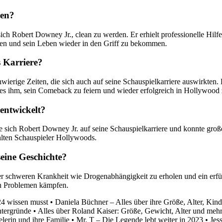
den?
 Robert Downey Jr., clean zu werden. Er erhielt professionelle Hilfe,
iben und sein Leben wieder in den Griff zu bekommen.
 Karriere?
erige Zeiten, die sich auch auf seine Schauspielkarriere auswirkten.
g es ihm, sein Comeback zu feiern und wieder erfolgreich in Hollywood
entwickelt?
ich Robert Downey Jr. auf seine Schauspielkarriere und konnte große E
lten Schauspieler Hollywoods.
eine Geschichte?
iner schweren Krankheit wie Drogenabhängigkeit zu erholen und ein erf
en Problemen kämpfen.
4 wissen musst
•
Daniela Büchner – Alles über ihre Größe, Alter, Kin
ntergründe
•
Alles über Roland Kaiser: Größe, Gewicht, Alter und meh
elerin und ihre Familie
•
Mr. T – Die Legende lebt weiter in 2023
•
Jes