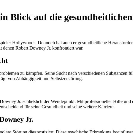
n Blick auf die gesundheitliche
uspieler Hollywoods. Dennoch hat auch er gesundheitliche Herausforder
it denen Robert Downey Jr. konfrontiert war.
cht
roblemen zu kämpfen. Seine Sucht nach verschiedenen Substanzen führt
rägt von Abhängigkeit und Selbstzerstörung.
wney Jr. schließlich der Wendepunkt. Mit professioneller Hilfe und de
tscheidend für seine Gesundheit und seine weitere Karriere.
 Downey Jr.
lare Störung diagnostiziert. Diese psychische Erkrankung beeinfluss