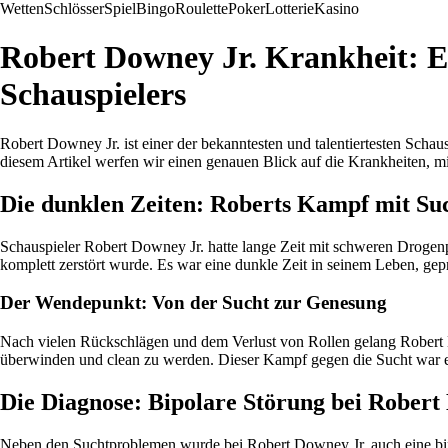
Wetten
Schlösser
Spiel
Bingo
Roulette
Poker
Lotterie
Kasino
Robert Downey Jr. Krankheit: Ei
Schauspielers
Robert Downey Jr. ist einer der bekanntesten und talentiertesten Scha
diesem Artikel werfen wir einen genauen Blick auf die Krankheiten, m
Die dunklen Zeiten: Roberts Kampf mit Su
Schauspieler Robert Downey Jr. hatte lange Zeit mit schweren Drogenp
komplett zerstört wurde. Es war eine dunkle Zeit in seinem Leben, gep
Der Wendepunkt: Von der Sucht zur Genesung
Nach vielen Rückschlägen und dem Verlust von Rollen gelang Robert Do
überwinden und clean zu werden. Dieser Kampf gegen die Sucht war en
Die Diagnose: Bipolare Störung bei Robert
Neben den Suchtproblemen wurde bei Robert Downey Jr. auch eine bipo