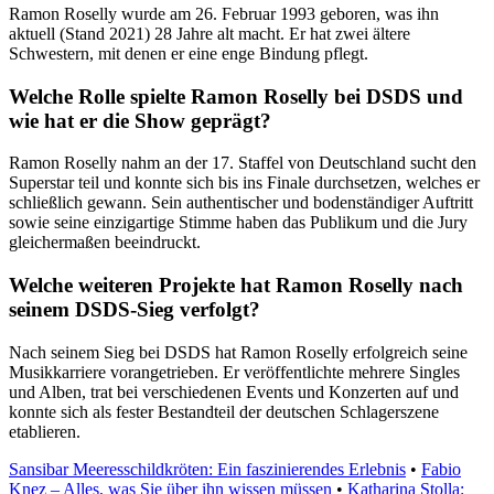
Ramon Roselly wurde am 26. Februar 1993 geboren, was ihn
aktuell (Stand 2021) 28 Jahre alt macht. Er hat zwei ältere
Schwestern, mit denen er eine enge Bindung pflegt.
Welche Rolle spielte Ramon Roselly bei DSDS und
wie hat er die Show geprägt?
Ramon Roselly nahm an der 17. Staffel von Deutschland sucht den
Superstar teil und konnte sich bis ins Finale durchsetzen, welches er
schließlich gewann. Sein authentischer und bodenständiger Auftritt
sowie seine einzigartige Stimme haben das Publikum und die Jury
gleichermaßen beeindruckt.
Welche weiteren Projekte hat Ramon Roselly nach
seinem DSDS-Sieg verfolgt?
Nach seinem Sieg bei DSDS hat Ramon Roselly erfolgreich seine
Musikkarriere vorangetrieben. Er veröffentlichte mehrere Singles
und Alben, trat bei verschiedenen Events und Konzerten auf und
konnte sich als fester Bestandteil der deutschen Schlagerszene
etablieren.
Sansibar Meeresschildkröten: Ein faszinierendes Erlebnis
•
Fabio
Knez – Alles, was Sie über ihn wissen müssen
•
Katharina Stolla: