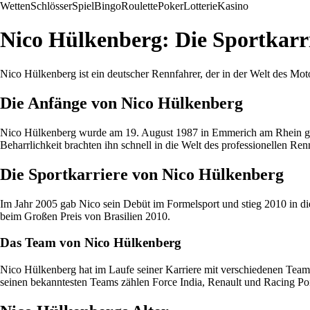
Wetten
Schlösser
Spiel
Bingo
Roulette
Poker
Lotterie
Kasino
Nico Hülkenberg: Die Sportkarri
Nico Hülkenberg ist ein deutscher Rennfahrer, der in der Welt des Moto
Die Anfänge von Nico Hülkenberg
Nico Hülkenberg wurde am 19. August 1987 in Emmerich am Rhein gebor
Beharrlichkeit brachten ihn schnell in die Welt des professionellen Ren
Die Sportkarriere von Nico Hülkenberg
Im Jahr 2005 gab Nico sein Debüt im Formelsport und stieg 2010 in di
beim Großen Preis von Brasilien 2010.
Das Team von Nico Hülkenberg
Nico Hülkenberg hat im Laufe seiner Karriere mit verschiedenen Team
seinen bekanntesten Teams zählen Force India, Renault und Racing Poi