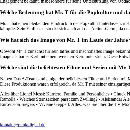
Engagement bekannt, insbesondere für seine Unterstützung von Obda
Welche Bedeutung hat Mr. T für die Popkultur und d
Mr. T hat einen bleibenden Eindruck in der Popkultur hinterlassen, ins
kämpfte. Sein Einfluss erstreckt sich auch auf das Action-Genre, da er 
Wie hat sich das Image von Mr. T im Laufe der Jahre
Obwohl Mr. T zunächst für sein taffes und machohaftes Image bekannt w
Image als harter Kerl mit einem weichen Kern unterstrich. Diese Entw
Welche sind die beliebtesten Filme und Serien mit Mr. 
Neben Das A-Team sind einige der beliebtesten Filme und Serien mit M
Diese Produktionen waren erfolgreich, da Mr. T mit seiner einzigartige
Alles über Lionel Messi: Karriere, Familie und Persönliches
•
Chuck No
Ramolla
•
Welches Sternzeichen passt zum Zwilling?
•
Aleksandar Alek
Eurovision-Siegers
•
Viviane Geppert: Alles, was Sie über die TV-Mode
kontakt@punktdigital.de