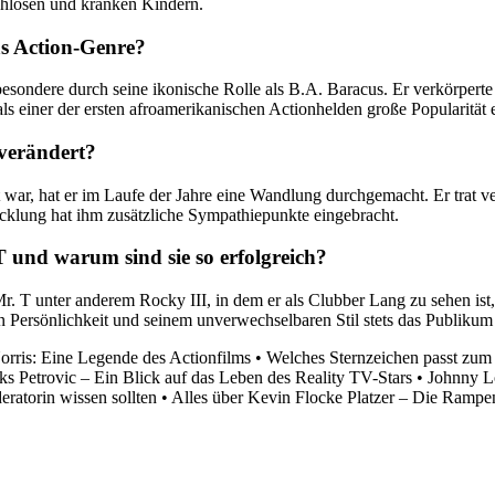
chlosen und kranken Kindern.
as Action-Genre?
besondere durch seine ikonische Rolle als B.A. Baracus. Er verkörperte
als einer der ersten afroamerikanischen Actionhelden große Popularität e
 verändert?
ar, hat er im Laufe der Jahre eine Wandlung durchgemacht. Er trat ver
icklung hat ihm zusätzliche Sympathiepunkte eingebracht.
T und warum sind sie so erfolgreich?
r. T unter anderem Rocky III, in dem er als Clubber Lang zu sehen ist
n Persönlichkeit und seinem unverwechselbaren Stil stets das Publikum 
rris: Eine Legende des Actionfilms
•
Welches Sternzeichen passt zum
s Petrovic – Ein Blick auf das Leben des Reality TV-Stars
•
Johnny Lo
ratorin wissen sollten
•
Alles über Kevin Flocke Platzer – Die Rampe