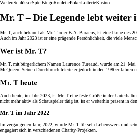
Wetten
Schlösser
Spiel
Bingo
Roulette
Poker
Lotterie
Kasino
Mr. T – Die Legende lebt weiter 
Mr. T, auch bekannt als Mr. T oder B.A. Baracus, ist eine Ikone des 
Auch im Jahr 2023 ist er eine prägende Persönlichkeit, die viele Mensch
Wer ist Mr. T?
Mr. T, mit bürgerlichem Namen Laurence Tureaud, wurde am 21. Mai 
McQueen. Seinen Durchbruch feierte er jedoch in den 1980er Jahren mi
Mr. T heute
Auch heute, im Jahr 2023, ist Mr. T eine feste Größe in der Unterhal
nicht mehr aktiv als Schauspieler tätig ist, ist er weiterhin präsent in
Mr. T im Jahr 2022
Im vergangenen Jahr, 2022, wurde Mr. T für sein Lebenswerk und sein 
engagiert sich in verschiedenen Charity-Projekten.