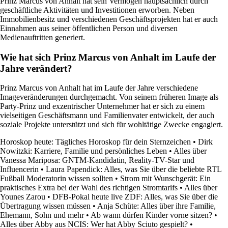
Prinz Marcus von Anhalt hat sein Vermögen hauptsächlich durch
geschäftliche Aktivitäten und Investitionen erworben. Neben
Immobilienbesitz und verschiedenen Geschäftsprojekten hat er auch
Einnahmen aus seiner öffentlichen Person und diversen
Medienauftritten generiert.
Wie hat sich Prinz Marcus von Anhalt im Laufe der
Jahre verändert?
Prinz Marcus von Anhalt hat im Laufe der Jahre verschiedene
Imageveränderungen durchgemacht. Von seinem früheren Image als
Party-Prinz und exzentrischer Unternehmer hat er sich zu einem
vielseitigen Geschäftsmann und Familienvater entwickelt, der auch
soziale Projekte unterstützt und sich für wohltätige Zwecke engagiert.
Horoskop heute: Tägliches Horoskop für dein Sternzeichen
•
Dirk
Nowitzki: Karriere, Familie und persönliches Leben
•
Alles über
Vanessa Mariposa: GNTM-Kandidatin, Reality-TV-Star und
Influencerin
•
Laura Papendick: Alles, was Sie über die beliebte RTL
Fußball Moderatorin wissen sollten
•
Strom mit Wunschgerät: Ein
praktisches Extra bei der Wahl des richtigen Stromtarifs
•
Alles über
Younes Zarou
•
DFB-Pokal heute live ZDF: Alles, was Sie über die
Übertragung wissen müssen
•
Anja Schüte: Alles über ihre Familie,
Ehemann, Sohn und mehr
•
Ab wann dürfen Kinder vorne sitzen?
•
Alles über Abby aus NCIS: Wer hat Abby Sciuto gespielt?
•