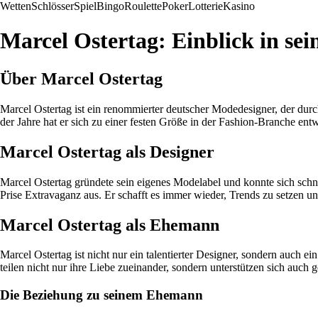
Wetten
Schlösser
Spiel
Bingo
Roulette
Poker
Lotterie
Kasino
Marcel Ostertag: Einblick in se
Über Marcel Ostertag
Marcel Ostertag ist ein renommierter deutscher Modedesigner, der durch
der Jahre hat er sich zu einer festen Größe in der Fashion-Branche entw
Marcel Ostertag als Designer
Marcel Ostertag gründete sein eigenes Modelabel und konnte sich schn
Prise Extravaganz aus. Er schafft es immer wieder, Trends zu setzen u
Marcel Ostertag als Ehemann
Marcel Ostertag ist nicht nur ein talentierter Designer, sondern auch
teilen nicht nur ihre Liebe zueinander, sondern unterstützen sich auch 
Die Beziehung zu seinem Ehemann