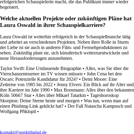
erfolgreichen Schauspielerin macht, die das Publikum immer wieder
begeistert.
Welche aktuellen Projekte oder zukünftigen Pläne hat
Laura Oswald in ihrer Schauspielkarriere?
Laura Oswald ist weiterhin erfolgreich in der Schauspielbranche tätig
und arbeitet an verschiedenen Projekten. Neben ihrer Rolle in Sturm
der Liebe ist sie auch in anderen Film- und Fernsehproduktionen zu
sehen. Zukünftig plant sie, sich künstlerisch weiterzuentwickeln und
neue Herausforderungen anzunehmen.
Taylor Swift: Eine Umfassende Biographie
•
Alles, was Sie über die
Vierschanzentournee im TV wissen müssen
•
John Cena bei den
Oscars: Potenzielle Kandidatur für 2024?
•
Demi Moore: Eine
Zeitreise von 1985 bis 2022
•
Jenny Elvers: Ein Blick auf ihr Alter und
ihre Karriere im Jahr 1990
•
Max Bornmann: Alles über den bekannten
Köln 50667 Star
•
Alles über Mikael Tatarkin
•
Tageshoroskop
Skorpion: Deine Sterne heute und morgen
•
Was tun, wenn man auf
einen Phishing-Link geklickt hat?
•
Der Fall Natascha Kampusch und
Wolfgang Přiklopil
•
kontakt@punktdigital.de