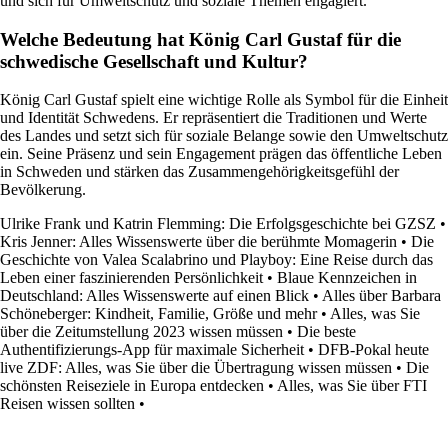
und sich für Umweltschutz und soziale Themen engagiert.
Welche Bedeutung hat König Carl Gustaf für die
schwedische Gesellschaft und Kultur?
König Carl Gustaf spielt eine wichtige Rolle als Symbol für die Einheit
und Identität Schwedens. Er repräsentiert die Traditionen und Werte
des Landes und setzt sich für soziale Belange sowie den Umweltschutz
ein. Seine Präsenz und sein Engagement prägen das öffentliche Leben
in Schweden und stärken das Zusammengehörigkeitsgefühl der
Bevölkerung.
Ulrike Frank und Katrin Flemming: Die Erfolgsgeschichte bei GZSZ
•
Kris Jenner: Alles Wissenswerte über die berühmte Momagerin
•
Die
Geschichte von Valea Scalabrino und Playboy: Eine Reise durch das
Leben einer faszinierenden Persönlichkeit
•
Blaue Kennzeichen in
Deutschland: Alles Wissenswerte auf einen Blick
•
Alles über Barbara
Schöneberger: Kindheit, Familie, Größe und mehr
•
Alles, was Sie
über die Zeitumstellung 2023 wissen müssen
•
Die beste
Authentifizierungs-App für maximale Sicherheit
•
DFB-Pokal heute
live ZDF: Alles, was Sie über die Übertragung wissen müssen
•
Die
schönsten Reiseziele in Europa entdecken
•
Alles, was Sie über FTI
Reisen wissen sollten
•