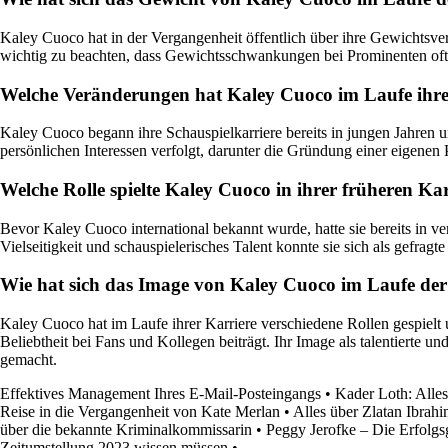
Kaley Cuoco hat in der Vergangenheit öffentlich über ihre Gewichtsverä
wichtig zu beachten, dass Gewichtsschwankungen bei Prominenten oft 
Welche Veränderungen hat Kaley Cuoco im Laufe ihr
Kaley Cuoco begann ihre Schauspielkarriere bereits in jungen Jahren 
persönlichen Interessen verfolgt, darunter die Gründung einer eigenen
Welche Rolle spielte Kaley Cuoco in ihrer früheren Ka
Bevor Kaley Cuoco international bekannt wurde, hatte sie bereits in v
Vielseitigkeit und schauspielerisches Talent konnte sie sich als gefragte 
Wie hat sich das Image von Kaley Cuoco im Laufe der
Kaley Cuoco hat im Laufe ihrer Karriere verschiedene Rollen gespielt 
Beliebtheit bei Fans und Kollegen beiträgt. Ihr Image als talentierte u
gemacht.
Effektives Management Ihres E-Mail-Posteingangs
•
Kader Loth: Alles
Reise in die Vergangenheit von Kate Merlan
•
Alles über Zlatan Ibrah
über die bekannte Kriminalkommissarin
•
Peggy Jerofke – Die Erfolgs
Zeitumstellung 2023 wissen müssen
•