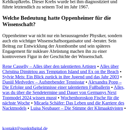
Kehlkopfkrebs. Dieser Krebs wurde bei ihm diagnostiziert und
führte letztendlich zu seinem Tod im Jahr 1967.
Welche Bedeutung hatte Oppenheimer für die
Wissenschaft?
Oppenheimer war nicht nur ein herausragender Physiker, sondern
auch ein wichtiger Wissenschaftsorganisator und -berater. Sein
Beitrag zur Entwicklung der Atombombe und sein späteres
Engagement für nukleare Abrüstung machen ihn zu einer
kontroversen Figur in der Geschichte der Wissenschaft.
Rene Casselly – Alles über den talentierten Artisten
•
Alles über
Christina Dimitriou aus Temptation Island und Ex on the Beach
•
Sylvie Meis: Ein Blick zurück in ihre Jugend und das Jahr 2003
•
Daniil Medvedev – Aufstrebender Tennisstar
•
Alexandra Popp –
Die Erfolge und Geheimnisse einer talentierten Fußballerin
•
Alles,
was du über die Sendetermine und Dauer von Germanys Next
Topmodel 2024 wissen musst
•
Wochenhoroskop Fische für die
nächste Woche
•
Micaela Schäfer: Das Leben und die Karriere des
Nacktmodels
•
Luisa Neubauer – Die Stimme der Klimaaktivisten
•
kontakt@punktdigital.de