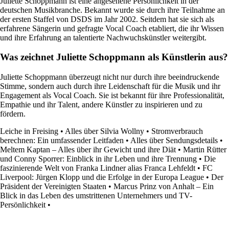
Juliette Schoppmann ist eine angesehene Persönlichkeit in der
deutschen Musikbranche. Bekannt wurde sie durch ihre Teilnahme an
der ersten Staffel von DSDS im Jahr 2002. Seitdem hat sie sich als
erfahrene Sängerin und gefragte Vocal Coach etabliert, die ihr Wissen
und ihre Erfahrung an talentierte Nachwuchskünstler weitergibt.
Was zeichnet Juliette Schoppmann als Künstlerin aus?
Juliette Schoppmann überzeugt nicht nur durch ihre beeindruckende
Stimme, sondern auch durch ihre Leidenschaft für die Musik und ihr
Engagement als Vocal Coach. Sie ist bekannt für ihre Professionalität,
Empathie und ihr Talent, andere Künstler zu inspirieren und zu
fördern.
Leiche in Freising
•
Alles über Silvia Wollny
•
Stromverbrauch
berechnen: Ein umfassender Leitfaden
•
Alles über Sendungsdetails
•
Meltem Kaptan – Alles über ihr Gewicht und ihre Diät
•
Martin Rütter
und Conny Sporrer: Einblick in ihr Leben und ihre Trennung
•
Die
faszinierende Welt von Franka Lindner alias Franca Lehfeldt
•
FC
Liverpool: Jürgen Klopp und die Erfolge in der Europa League
•
Der
Präsident der Vereinigten Staaten
•
Marcus Prinz von Anhalt – Ein
Blick in das Leben des umstrittenen Unternehmers und TV-
Persönlichkeit
•