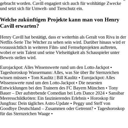
gebracht worden. Cavill engagiert sich auch für wohltätige Zwecke
und setzt sich für Umwelt- und Tierschutz ein.
Welche zukünftigen Projekte kann man von Henry
Cavill erwarten?
Henry Cavill hat bestätigt, dass er weiterhin als Geralt von Riva in der
Netflix-Serie The Witcher zu sehen sein wird. Darüber hinaus wird er
voraussichtlich in weiteren Film- und Fernsehprojekten auftreten,
wobei er sein Talent und seine Vielseitigkeit als Schauspieler unter
Beweis stellen wird.
Eurojackpot: Alles Wissenswerte rund um den Lotto-Jackpot
•
Tageshoroskop Wassermann: Alles, was Sie über Ihr Sternzeichen
wissen müssen
•
Tom Kaulitz | Bill Kaulitz
•
Eurojackpot: Alles
Wissenswerte rund um den Lotto-Jackpot
•
Die neuesten
Entwicklungen bei den Trainern des FC Bayern München
•
Tony
Bauer – Der aufstrebende Comedian bei Lets Dance 2024
•
Sansibar
Meeresschildkröten: Ein faszinierendes Erlebnis
•
Horoskop für
Jungfrau: Dein tägliches Astro-Update
•
Peggy und Steff von
Goodbye Deutschland – Zusammen oder Getrennt?
•
Tageshoroskop
für das Sternzeichen Waage
•