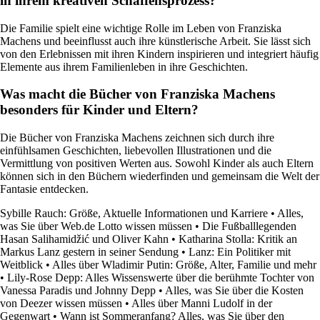
in ihrem kreativen Schaffensprozess?
Die Familie spielt eine wichtige Rolle im Leben von Franziska
Machens und beeinflusst auch ihre künstlerische Arbeit. Sie lässt sich
von den Erlebnissen mit ihren Kindern inspirieren und integriert häufig
Elemente aus ihrem Familienleben in ihre Geschichten.
Was macht die Bücher von Franziska Machens
besonders für Kinder und Eltern?
Die Bücher von Franziska Machens zeichnen sich durch ihre
einfühlsamen Geschichten, liebevollen Illustrationen und die
Vermittlung von positiven Werten aus. Sowohl Kinder als auch Eltern
können sich in den Büchern wiederfinden und gemeinsam die Welt der
Fantasie entdecken.
Sybille Rauch: Größe, Aktuelle Informationen und Karriere
•
Alles,
was Sie über Web.de Lotto wissen müssen
•
Die Fußballlegenden
Hasan Salihamidžić und Oliver Kahn
•
Katharina Stolla: Kritik an
Markus Lanz gestern in seiner Sendung
•
Lanz: Ein Politiker mit
Weitblick
•
Alles über Wladimir Putin: Größe, Alter, Familie und mehr
•
Lily-Rose Depp: Alles Wissenswerte über die berühmte Tochter von
Vanessa Paradis und Johnny Depp
•
Alles, was Sie über die Kosten
von Deezer wissen müssen
•
Alles über Manni Ludolf in der
Gegenwart
•
Wann ist Sommeranfang? Alles, was Sie über den