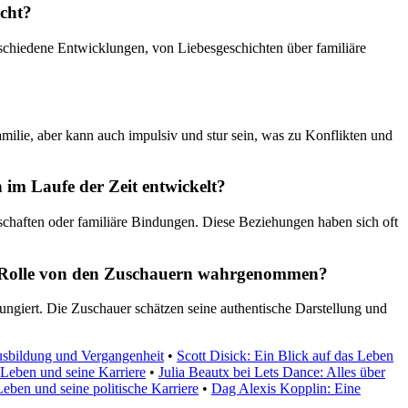
acht?
erschiedene Entwicklungen, von Liebesgeschichten über familiäre
amilie, aber kann auch impulsiv und stur sein, was zu Konflikten und
 im Laufe der Zeit entwickelt?
schaften oder familiäre Bindungen. Diese Beziehungen haben sich oft
ine Rolle von den Zuschauern wahrgenommen?
 fungiert. Die Zuschauer schätzen seine authentische Darstellung und
Ausbildung und Vergangenheit
•
Scott Disick: Ein Blick auf das Leben
 Leben und seine Karriere
•
Julia Beautx bei Lets Dance: Alles über
Leben und seine politische Karriere
•
Dag Alexis Kopplin: Eine