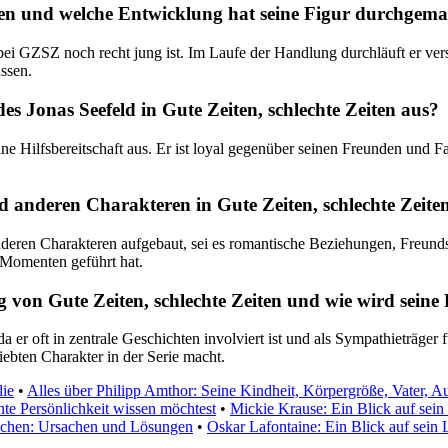
Zeiten und welche Entwicklung hat seine Figur durchgem
it bei GZSZ noch recht jung ist. Im Laufe der Handlung durchläuft er v
assen.
s Jonas Seefeld in Gute Zeiten, schlechte Zeiten aus?
ine Hilfsbereitschaft aus. Er ist loyal gegenüber seinen Freunden und F
d anderen Charakteren in Gute Zeiten, schlechte Zeiten
nderen Charakteren aufgebaut, sei es romantische Beziehungen, Freund
 Momenten geführt hat.
g von Gute Zeiten, schlechte Zeiten und wie wird se
 er oft in zentrale Geschichten involviert ist und als Sympathieträger
iebten Charakter in der Serie macht.
lie
•
Alles über Philipp Amthor: Seine Kindheit, Körpergröße, Vater, 
te Persönlichkeit wissen möchtest
•
Mickie Krause: Ein Blick auf sein
schen: Ursachen und Lösungen
•
Oskar Lafontaine: Ein Blick auf sein 