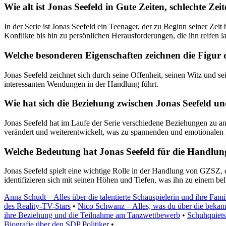
Wie alt ist Jonas Seefeld in Gute Zeiten, schlechte 
In der Serie ist Jonas Seefeld ein Teenager, der zu Beginn seiner Ze
Konflikte bis hin zu persönlichen Herausforderungen, die ihn reifen l
Welche besonderen Eigenschaften zeichnen die Figur de
Jonas Seefeld zeichnet sich durch seine Offenheit, seinen Witz und se
interessanten Wendungen in der Handlung führt.
Wie hat sich die Beziehung zwischen Jonas Seefeld un
Jonas Seefeld hat im Laufe der Serie verschiedene Beziehungen zu a
verändert und weiterentwickelt, was zu spannenden und emotionalen
Welche Bedeutung hat Jonas Seefeld für die Handlun
Jonas Seefeld spielt eine wichtige Rolle in der Handlung von GZSZ, da
identifizieren sich mit seinen Höhen und Tiefen, was ihn zu einem bel
Anna Schudt – Alles über die talentierte Schauspielerin und ihre Fami
des Reality-TV-Stars
•
Nico Schwanz – Alles, was du über die bekann
ihre Beziehung und die Teilnahme am Tanzwettbewerb
•
Schuhquiet
Biografie über den SDP Politiker
•