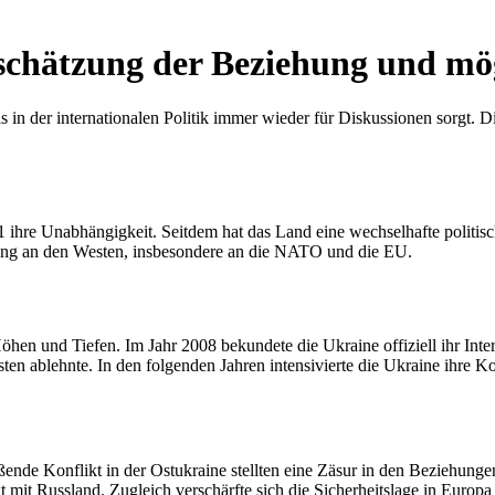
schätzung der Beziehung und mö
 der internationalen Politik immer wieder für Diskussionen sorgt. Die
1 ihre Unabhängigkeit. Seitdem hat das Land eine wechselhafte politisc
rung an den Westen, insbesondere an die NATO und die EU.
n und Tiefen. Im Jahr 2008 bekundete die Ukraine offiziell ihr Inter
sten ablehnte. In den folgenden Jahren intensivierte die Ukraine ihr
ßende Konflikt in der Ostukraine stellten eine Zäsur in den Beziehu
kt mit Russland. Zugleich verschärfte sich die Sicherheitslage in Euro