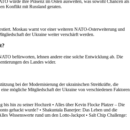
 NATO würde ihre Präsenz im Osten ausweiten, was sowohl Chancen als
nen Konflikt mit Russland geraten.
testiert. Moskau warnt vor einer weiteren NATO-Osterweiterung und
tgliedschaft der Ukraine weiter verschärft werden.
t?
e NATO befürworten, lehnen andere eine solche Entwicklung ab. Die
rientierungen des Landes wider.
tzung bei der Modernisierung der ukrainischen Streitkräfte, die
 eine mögliche Mitgliedschaft der Ukraine von verschiedenen Faktoren
 bis hin zu seiner Hochzeit
•
Alles über Kevin Flocke Platzer – Die
nto gehackt wurde?
•
Shakuntala Banerjee: Das Leben und die
Alles Wissenswerte rund um den Lotto-Jackpot
•
Salt Chip Challenge: