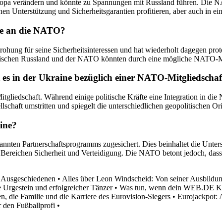
Europa verändern und könnte zu Spannungen mit Russland führen. Die
hen Unterstützung und Sicherheitsgarantien profitieren, aber auch in ei
ne an die NATO?
ohung für seine Sicherheitsinteressen und hat wiederholt dagegen pro
n zwischen Russland und der NATO könnten durch eine mögliche NATO-Mi
t es in der Ukraine bezüglich einer NATO-Mitgliedschaf
tgliedschaft. Während einige politische Kräfte eine Integration in di
lschaft umstritten und spiegelt die unterschiedlichen geopolitischen O
ine?
ten Partnerschaftsprogramms zugesichert. Dies beinhaltet die Unterstü
 Bereichen Sicherheit und Verteidigung. Die NATO betont jedoch, dass
n Ausgeschiedenen
•
Alles über Leon Windscheid: Von seiner Ausbildung
 Urgestein und erfolgreicher Tänzer
•
Was tun, wenn dein WEB.DE Ko
, die Familie und die Karriere des Eurovision-Siegers
•
Eurojackpot: 
r den Fußballprofi
•