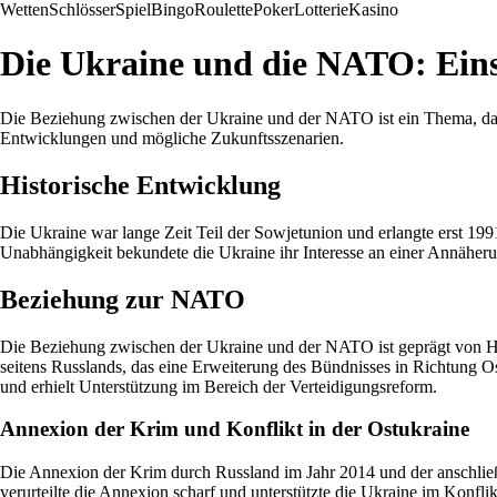
Wetten
Schlösser
Spiel
Bingo
Roulette
Poker
Lotterie
Kasino
Die Ukraine und die NATO: Ein
Die Beziehung zwischen der Ukraine und der NATO ist ein Thema, das in
Entwicklungen und mögliche Zukunftsszenarien.
Historische Entwicklung
Die Ukraine war lange Zeit Teil der Sowjetunion und erlangte erst 199
Unabhängigkeit bekundete die Ukraine ihr Interesse an einer Annähe
Beziehung zur NATO
Die Beziehung zwischen der Ukraine und der NATO ist geprägt von Höhe
seitens Russlands, das eine Erweiterung des Bündnisses in Richtung O
und erhielt Unterstützung im Bereich der Verteidigungsreform.
Annexion der Krim und Konflikt in der Ostukraine
Die Annexion der Krim durch Russland im Jahr 2014 und der anschlie
verurteilte die Annexion scharf und unterstützte die Ukraine im Konfli