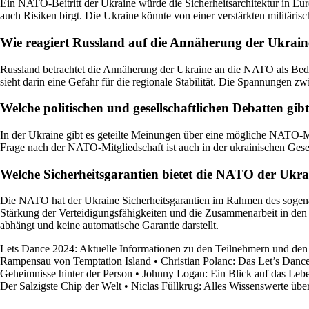
Ein NATO-Beitritt der Ukraine würde die Sicherheitsarchitektur in 
auch Risiken birgt. Die Ukraine könnte von einer verstärkten militärisc
Wie reagiert Russland auf die Annäherung der Ukrai
Russland betrachtet die Annäherung der Ukraine an die NATO als Bedr
sieht darin eine Gefahr für die regionale Stabilität. Die Spannunge
Welche politischen und gesellschaftlichen Debatten gib
In der Ukraine gibt es geteilte Meinungen über eine mögliche NATO-Mi
Frage nach der NATO-Mitgliedschaft ist auch in der ukrainischen Gesel
Welche Sicherheitsgarantien bietet die NATO der Ukra
Die NATO hat der Ukraine Sicherheitsgarantien im Rahmen des sogenann
Stärkung der Verteidigungsfähigkeiten und die Zusammenarbeit in den
abhängt und keine automatische Garantie darstellt.
Lets Dance 2024: Aktuelle Informationen zu den Teilnehmern und de
Rampensau von Temptation Island
•
Christian Polanc: Das Let’s Dance
Geheimnisse hinter der Person
•
Johnny Logan: Ein Blick auf das Leben
Der Salzigste Chip der Welt
•
Niclas Füllkrug: Alles Wissenswerte übe