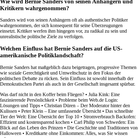
Wie wird Bernie Sanders von seinen Anhängern und
Kritikern wahrgenommen?
Sanders wird von seinen Anhängern oft als authentischer Politiker
wahrgenommen, der sich konsequent für seine Überzeugungen
einsetzt. Kritiker werfen ihm hingegen vor, zu radikal zu sein und
unrealistische politische Ziele zu verfolgen.
Welchen Einfluss hat Bernie Sanders auf die US-
amerikanische Politiklandschaft?
Bernie Sanders hat maßgeblich dazu beigetragen, progressive Themen
wie soziale Gerechtigkeit und Umweltschutz in den Fokus der
politischen Debatte zu rücken. Sein Einfluss ist sowohl innerhalb der
Demokratischen Partei als auch in der Gesellschaft insgesamt spürbar.
Was darf nicht in den Koffer beim Fliegen?
•
Julia Kink: Eine
faszinierende Persönlichkeit
•
Probleme beim Web.de Login:
Lösungen und Tipps
•
Christian Düren – Der Moderator hinter den
Kulissen
•
Peter Klein – Eine umfassende Übersicht
•
Das schnellste
Tier der Welt: Eine Übersicht der Top 10
•
Stromverbrauch Backofen:
Effizient und kostensparend kochen
•
Carl Philip von Schweden: Ein
Blick auf das Leben des Prinzen
•
Die Geschichte und Traditionen von
Halloween
•
Kreditkarte ohne Einkommen: Alles, was Sie wissen