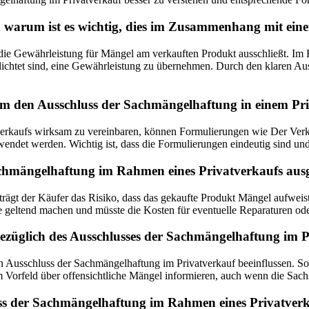
warum ist es wichtig, dies im Zusammenhang mit ein
e Gewährleistung für Mängel am verkauften Produkt ausschließt. Im Fal
lichtet sind, eine Gewährleistung zu übernehmen. Durch den klaren Au
den Ausschluss der Sachmängelhaftung in einem Priva
kaufs wirksam zu vereinbaren, können Formulierungen wie Der Verkäu
wendet werden. Wichtig ist, dass die Formulierungen eindeutig sind un
achmängelhaftung im Rahmen eines Privatverkaufs aus
gt der Käufer das Risiko, dass das gekaufte Produkt Mängel aufweist, 
eltend machen und müsste die Kosten für eventuelle Reparaturen oder E
bezüglich des Ausschlusses der Sachmängelhaftung im 
 Ausschluss der Sachmängelhaftung im Privatverkauf beeinflussen. So is
Vorfeld über offensichtliche Mängel informieren, auch wenn die Sach
uss der Sachmängelhaftung im Rahmen eines Privatver