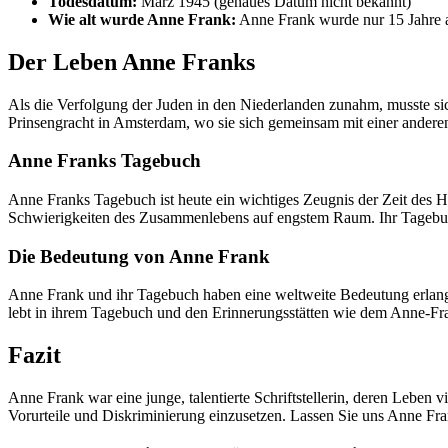
Todesdatum:
März 1945 (genaues Datum nicht bekannt)
Wie alt wurde Anne Frank:
Anne Frank wurde nur 15 Jahre a
Der Leben Anne Franks
Als die Verfolgung der Juden in den Niederlanden zunahm, musste si
Prinsengracht in Amsterdam, wo sie sich gemeinsam mit einer anderen
Anne Franks Tagebuch
Anne Franks Tagebuch ist heute ein wichtiges Zeugnis der Zeit des H
Schwierigkeiten des Zusammenlebens auf engstem Raum. Ihr Tagebuch 
Die Bedeutung von Anne Frank
Anne Frank und ihr Tagebuch haben eine weltweite Bedeutung erlangt.
lebt in ihrem Tagebuch und den Erinnerungsstätten wie dem Anne-Fr
Fazit
Anne Frank war eine junge, talentierte Schriftstellerin, deren Leben 
Vorurteile und Diskriminierung einzusetzen. Lassen Sie uns Anne Fr