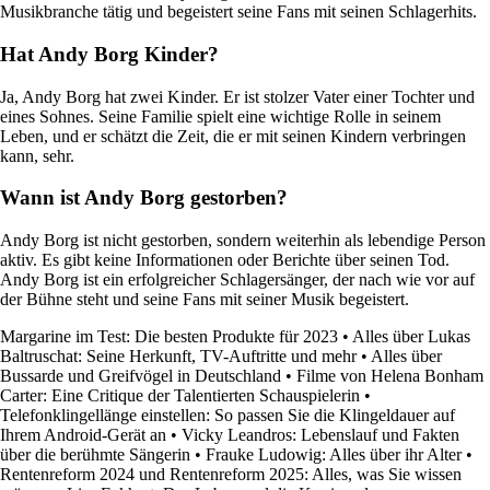
Musikbranche tätig und begeistert seine Fans mit seinen Schlagerhits.
Hat Andy Borg Kinder?
Ja, Andy Borg hat zwei Kinder. Er ist stolzer Vater einer Tochter und
eines Sohnes. Seine Familie spielt eine wichtige Rolle in seinem
Leben, und er schätzt die Zeit, die er mit seinen Kindern verbringen
kann, sehr.
Wann ist Andy Borg gestorben?
Andy Borg ist nicht gestorben, sondern weiterhin als lebendige Person
aktiv. Es gibt keine Informationen oder Berichte über seinen Tod.
Andy Borg ist ein erfolgreicher Schlagersänger, der nach wie vor auf
der Bühne steht und seine Fans mit seiner Musik begeistert.
Margarine im Test: Die besten Produkte für 2023
•
Alles über Lukas
Baltruschat: Seine Herkunft, TV-Auftritte und mehr
•
Alles über
Bussarde und Greifvögel in Deutschland
•
Filme von Helena Bonham
Carter: Eine Critique der Talentierten Schauspielerin
•
Telefonklingellänge einstellen: So passen Sie die Klingeldauer auf
Ihrem Android-Gerät an
•
Vicky Leandros: Lebenslauf und Fakten
über die berühmte Sängerin
•
Frauke Ludowig: Alles über ihr Alter
•
Rentenreform 2024 und Rentenreform 2025: Alles, was Sie wissen