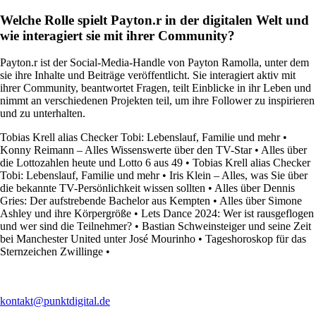
Welche Rolle spielt Payton.r in der digitalen Welt und
wie interagiert sie mit ihrer Community?
Payton.r ist der Social-Media-Handle von Payton Ramolla, unter dem
sie ihre Inhalte und Beiträge veröffentlicht. Sie interagiert aktiv mit
ihrer Community, beantwortet Fragen, teilt Einblicke in ihr Leben und
nimmt an verschiedenen Projekten teil, um ihre Follower zu inspirieren
und zu unterhalten.
Tobias Krell alias Checker Tobi: Lebenslauf, Familie und mehr
•
Konny Reimann – Alles Wissenswerte über den TV-Star
•
Alles über
die Lottozahlen heute und Lotto 6 aus 49
•
Tobias Krell alias Checker
Tobi: Lebenslauf, Familie und mehr
•
Iris Klein – Alles, was Sie über
die bekannte TV-Persönlichkeit wissen sollten
•
Alles über Dennis
Gries: Der aufstrebende Bachelor aus Kempten
•
Alles über Simone
Ashley und ihre Körpergröße
•
Lets Dance 2024: Wer ist rausgeflogen
und wer sind die Teilnehmer?
•
Bastian Schweinsteiger und seine Zeit
bei Manchester United unter José Mourinho
•
Tageshoroskop für das
Sternzeichen Zwillinge
•
kontakt@punktdigital.de