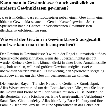
Kann man in Gewinnklasse 9 auch zusätzlich zu
anderen Gewinnklassen gewinnen?
Ja, es ist möglich, dass ein Lottospieler neben einem Gewinn in einer
höheren Gewinnklasse auch in Gewinnklasse 9 gewinnt. Jeder
Spielschein hat die Chance, in verschiedenen Gewinnklassen
gleichzeitig erfolgreich zu sein.
Wie wird der Gewinn in Gewinnklasse 9 ausgezahlt
und wie kann man ihn beanspruchen?
Der Gewinn in Gewinnklasse 9 wird in der Regel automatisch auf das
Spielerkonto gutgeschrieben, wenn die Superzahl richtig getippt
wurde. Kleinere Gewinne können direkt in einer Lotto-Annahmestelle
abgeholt werden, während größere Gewinne möglicherweise
überwiesen werden müssen. Es ist wichtig, den Spielschein sorgfältig
aufzubewahren, um den Gewinn beanspruchen zu können.
Die neuesten Bayern Transfer News und Gerüchte
•
Eurojackpot:
Alles Wissenswerte rund um den Lotto-Jackpot
•
Alles, was Sie über
die Kosten und Preise beim Lotto wissen müssen
•
Elisa Rödder und
die Bergretter Sonja Kirchberger: Eine Unzertrennliche Verbindung
•
Sarah Rose Cholmondeley: Alles über Lady Rose Hanbury und ihre
Familie
•
Jennifer Grey heute: Eine Spurensuche in das Leben der