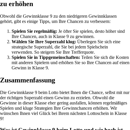
zu erhöhen
Obwohl die Gewinnklasse 9 zu den niedrigeren Gewinnklassen
gehört, gibt es einige Tipps, um Ihre Chancen zu verbessern:
Spielen Sie regelmäßig:
Je öfter Sie spielen, desto höher sind
Ihre Chancen, auch in Klasse 9 zu gewinnen.
Wählen Sie Ihre Superzahl klug:
Überlegen Sie sich eine
strategische Superzahl, die Sie bei jedem Spielschein
verwenden. So steigern Sie Ihre Trefferquote.
Spielen Sie in Tippgemeinschaften:
Teilen Sie sich die Kosten
mit anderen Spielern und erhöhen Sie so Ihre Chancen auf einen
Gewinn in Klasse 9.
Zusammenfassung
Die Gewinnklasse 9 beim Lotto bietet Ihnen die Chance, selbst mit nur
der richtigen Superzahl einen Gewinn zu erzielen. Obwohl die
Gewinne in dieser Klasse eher gering ausfallen, können regelmäßiges
Spielen und kluge Strategien Ihre Gewinnchancen erhöhen. Wir
wünschen Ihnen viel Glück bei Ihrem nächsten Lottoschein in Klasse
9!
Was ist Gewinnklasse 9 beim Lotto und wie hoch ist