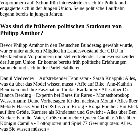
Vorpommern auf. Schon früh interessierte er sich für Politik und
engagierte sich in der Jungen Union. Seine politische Laufbahn
begann bereits in jungen Jahren.
Was sind die früheren politischen Stationen von
Philipp Amthor?
Bevor Philipp Amthor in den Deutschen Bundestag gewählt wurde,
war er unter anderem Mitglied im Landesvorstand der CDU in
Mecklenburg-Vorpommern und stellvertretender Landesvorsitzender
der Jungen Union. Er konnte bereits früh politische Erfahrungen
sammeln und sich in der Partei etablieren.
Daniil Medvedev – Aufstrebender Tennisstar
•
Sarah Knappik: Alles,
was du über das Model wissen musst
•
Affe auf Bike: Ann-Kathrin
Bendixen und Ihre Faszination für das Radfahren
•
Alles über Dr.
Bianca Berding – Expertin bei Bares für Rares
•
Monatshoroskop
Wassermann: Deine Vorhersagen für den nächsten Monat
•
Alles über
Melody Haase: Von DSDS bis zum Erfolg
•
Ronja Forcher: Ein Blick
auf ihre Größe, Karriere als Kinderstar und Gewicht
•
Alles über Ben
Zucker: Familie, Vater, Größe und mehr
•
Queen Camilla: Alles über
Königin Camilla
•
Lottoquoten und Spiel 77 Gewinnquoten: Alles,
was Sie wissen müssen
•