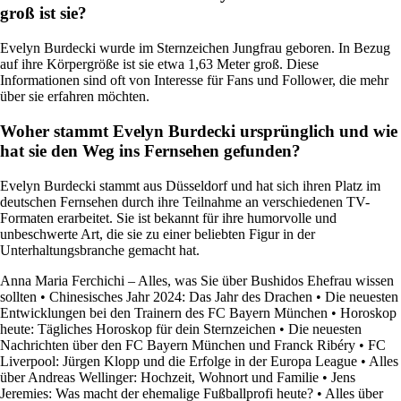
groß ist sie?
Evelyn Burdecki wurde im Sternzeichen Jungfrau geboren. In Bezug
auf ihre Körpergröße ist sie etwa 1,63 Meter groß. Diese
Informationen sind oft von Interesse für Fans und Follower, die mehr
über sie erfahren möchten.
Woher stammt Evelyn Burdecki ursprünglich und wie
hat sie den Weg ins Fernsehen gefunden?
Evelyn Burdecki stammt aus Düsseldorf und hat sich ihren Platz im
deutschen Fernsehen durch ihre Teilnahme an verschiedenen TV-
Formaten erarbeitet. Sie ist bekannt für ihre humorvolle und
unbeschwerte Art, die sie zu einer beliebten Figur in der
Unterhaltungsbranche gemacht hat.
Anna Maria Ferchichi – Alles, was Sie über Bushidos Ehefrau wissen
sollten
•
Chinesisches Jahr 2024: Das Jahr des Drachen
•
Die neuesten
Entwicklungen bei den Trainern des FC Bayern München
•
Horoskop
heute: Tägliches Horoskop für dein Sternzeichen
•
Die neuesten
Nachrichten über den FC Bayern München und Franck Ribéry
•
FC
Liverpool: Jürgen Klopp und die Erfolge in der Europa League
•
Alles
über Andreas Wellinger: Hochzeit, Wohnort und Familie
•
Jens
Jeremies: Was macht der ehemalige Fußballprofi heute?
•
Alles über