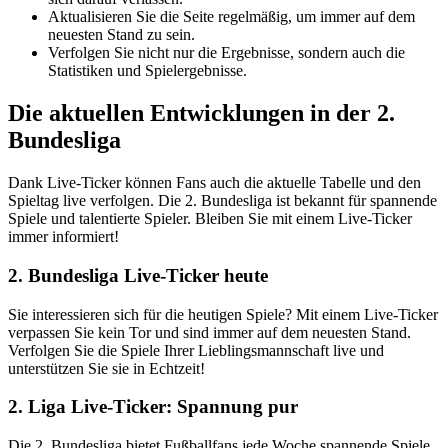
Aktualisieren Sie die Seite regelmäßig, um immer auf dem
neuesten Stand zu sein.
Verfolgen Sie nicht nur die Ergebnisse, sondern auch die
Statistiken und Spielergebnisse.
Die aktuellen Entwicklungen in der 2.
Bundesliga
Dank Live-Ticker können Fans auch die aktuelle Tabelle und den
Spieltag live verfolgen. Die 2. Bundesliga ist bekannt für spannende
Spiele und talentierte Spieler. Bleiben Sie mit einem Live-Ticker
immer informiert!
2. Bundesliga Live-Ticker heute
Sie interessieren sich für die heutigen Spiele? Mit einem Live-Ticker
verpassen Sie kein Tor und sind immer auf dem neuesten Stand.
Verfolgen Sie die Spiele Ihrer Lieblingsmannschaft live und
unterstützen Sie sie in Echtzeit!
2. Liga Live-Ticker: Spannung pur
Die 2. Bundesliga bietet Fußballfans jede Woche spannende Spiele.