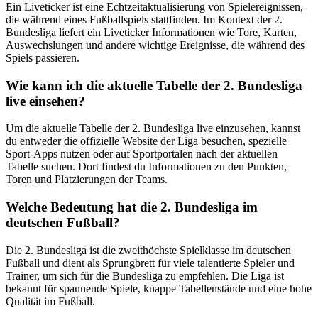
Ein Liveticker ist eine Echtzeitaktualisierung von Spielereignissen,
die während eines Fußballspiels stattfinden. Im Kontext der 2.
Bundesliga liefert ein Liveticker Informationen wie Tore, Karten,
Auswechslungen und andere wichtige Ereignisse, die während des
Spiels passieren.
Wie kann ich die aktuelle Tabelle der 2. Bundesliga
live einsehen?
Um die aktuelle Tabelle der 2. Bundesliga live einzusehen, kannst
du entweder die offizielle Website der Liga besuchen, spezielle
Sport-Apps nutzen oder auf Sportportalen nach der aktuellen
Tabelle suchen. Dort findest du Informationen zu den Punkten,
Toren und Platzierungen der Teams.
Welche Bedeutung hat die 2. Bundesliga im
deutschen Fußball?
Die 2. Bundesliga ist die zweithöchste Spielklasse im deutschen
Fußball und dient als Sprungbrett für viele talentierte Spieler und
Trainer, um sich für die Bundesliga zu empfehlen. Die Liga ist
bekannt für spannende Spiele, knappe Tabellenstände und eine hohe
Qualität im Fußball.