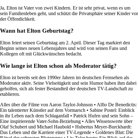
Ja, Elton ist Vater von zwei Kindern. Er ist sehr privat, wenn es um
sein Familienleben geht, und schützt die Privatsphäre seiner Kinder vor
der Öffentlichkeit.
Wann hat Elton Geburtstag?
Elton feiert seinen Geburtstag am 2. April. Dieser Tag markiert den
Beginn seines neuen Lebensjahres und wird von seinen Fans und
Kollegen oft mit Glückwünschen bedacht.
Wie lange ist Elton schon als Moderator tätig?
Elton ist bereits seit den 1990er Jahren im deutschen Fernsehen als
Moderator aktiv. Seine Vielseitigkeit und sein Humor haben ihm dabei
geholfen, sich als fester Bestandteil der deutschen TV-Landschaft zu
etablieren.
Alles über die Filme von Aaron Taylor-Johnson
•
Alfio De Benedictis:
Ein talentierter Künstler auf dem Vormarsch
•
Sabine Postel: Einblick
in ihr Leben nach dem Schlaganfall
•
Patrick Hufen und sein Sohn –
Eine inspirierende Vater-Sohn-Beziehung
•
Alles Wissenswerte über
Olaf Schubert und Michael Haubold
•
Hubertus Meyer-Burckhardt:
Das Leben und die Karriere einer TV-Legende
•
Goldenes Blut: Die
Rätsel der seltensten Blutgruppe
•
Liv Tyler heute: Ein Blick auf das