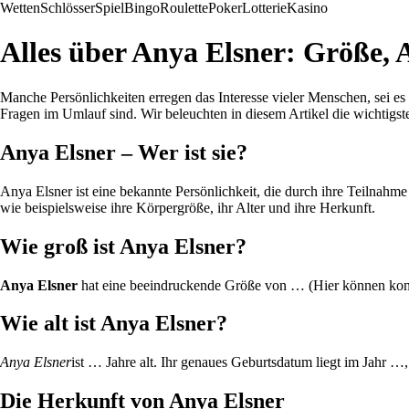
Wetten
Schlösser
Spiel
Bingo
Roulette
Poker
Lotterie
Kasino
Alles über Anya Elsner: Größe, 
Manche Persönlichkeiten erregen das Interesse vieler Menschen, sei es 
Fragen im Umlauf sind. Wir beleuchten in diesem Artikel die wichtigst
Anya Elsner – Wer ist sie?
Anya Elsner ist eine bekannte Persönlichkeit, die durch ihre Teilnahm
wie beispielsweise ihre Körpergröße, ihr Alter und ihre Herkunft.
Wie groß ist Anya Elsner?
Anya Elsner
hat eine beeindruckende Größe von … (Hier können konk
Wie alt ist Anya Elsner?
Anya Elsner
ist … Jahre alt. Ihr genaues Geburtsdatum liegt im Jahr …,
Die Herkunft von Anya Elsner