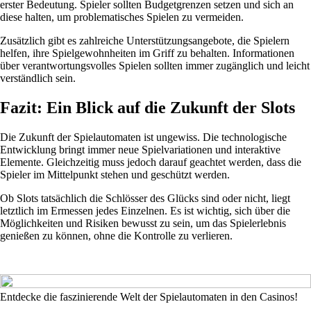
erster Bedeutung. Spieler sollten Budgetgrenzen setzen und sich an
diese halten, um problematisches Spielen zu vermeiden.
Zusätzlich gibt es zahlreiche Unterstützungsangebote, die Spielern
helfen, ihre Spielgewohnheiten im Griff zu behalten. Informationen
über verantwortungsvolles Spielen sollten immer zugänglich und leicht
verständlich sein.
Fazit: Ein Blick auf die Zukunft der Slots
Die Zukunft der Spielautomaten ist ungewiss. Die technologische
Entwicklung bringt immer neue Spielvariationen und interaktive
Elemente. Gleichzeitig muss jedoch darauf geachtet werden, dass die
Spieler im Mittelpunkt stehen und geschützt werden.
Ob Slots tatsächlich die Schlösser des Glücks sind oder nicht, liegt
letztlich im Ermessen jedes Einzelnen. Es ist wichtig, sich über die
Möglichkeiten und Risiken bewusst zu sein, um das Spielerlebnis
genießen zu können, ohne die Kontrolle zu verlieren.
Entdecke die faszinierende Welt der Spielautomaten in den Casinos!