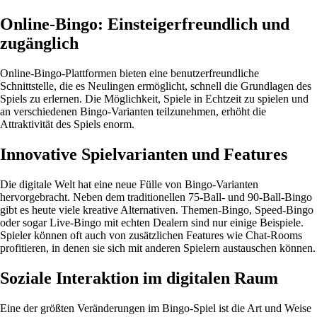
Online-Bingo: Einsteigerfreundlich und
zugänglich
Online-Bingo-Plattformen bieten eine benutzerfreundliche
Schnittstelle, die es Neulingen ermöglicht, schnell die Grundlagen des
Spiels zu erlernen. Die Möglichkeit, Spiele in Echtzeit zu spielen und
an verschiedenen Bingo-Varianten teilzunehmen, erhöht die
Attraktivität des Spiels enorm.
Innovative Spielvarianten und Features
Die digitale Welt hat eine neue Fülle von Bingo-Varianten
hervorgebracht. Neben dem traditionellen 75-Ball- und 90-Ball-Bingo
gibt es heute viele kreative Alternativen. Themen-Bingo, Speed-Bingo
oder sogar Live-Bingo mit echten Dealern sind nur einige Beispiele.
Spieler können oft auch von zusätzlichen Features wie Chat-Rooms
profitieren, in denen sie sich mit anderen Spielern austauschen können.
Soziale Interaktion im digitalen Raum
Eine der größten Veränderungen im Bingo-Spiel ist die Art und Weise